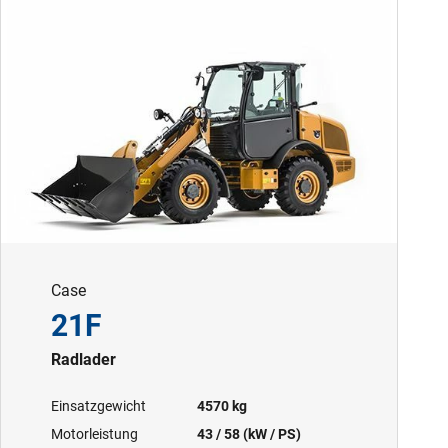
Case
21F
Radlader
Einsatzgewicht
4570 kg
Motorleistung
43 / 58 (kW / PS)