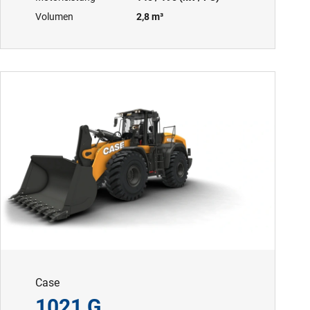
Volumen
2,8 m³
Case
1021 G