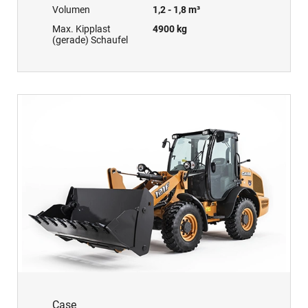
Volumen
1,2 - 1,8 m³
Max. Kipplast
4900 kg
(gerade) Schaufel
Case