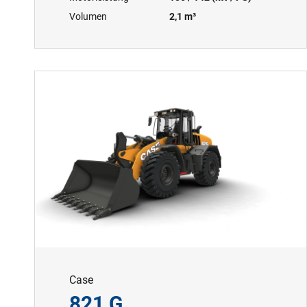
Volumen
2,1 m³
Case
821 G