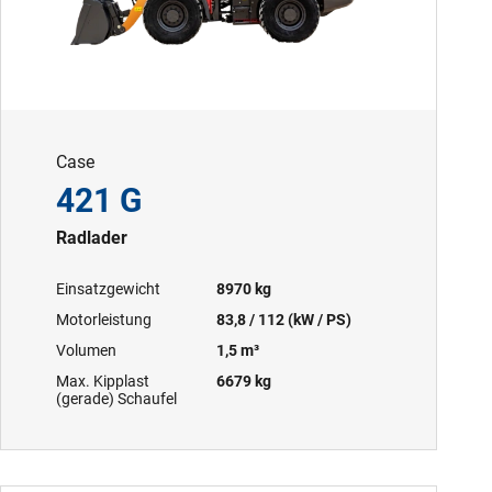
Case
421 G
Radlader
Einsatzgewicht
8970 kg
Motorleistung
83,8 / 112 (kW / PS)
Volumen
1,5 m³
Max. Kipplast
6679 kg
(gerade) Schaufel