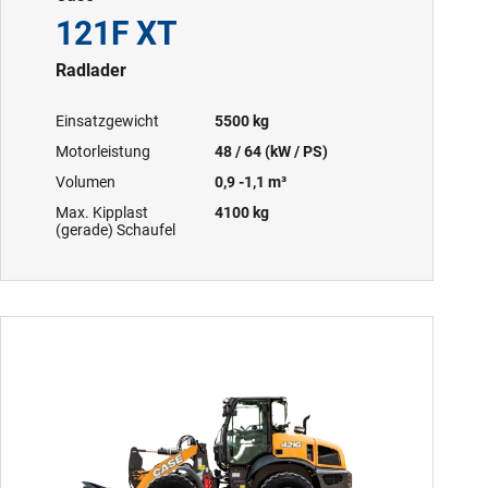
121F XT
Radlader
Einsatzgewicht
5500 kg
Motorleistung
48 / 64 (kW / PS)
Volumen
0,9 -1,1 m³
Max. Kipplast
4100 kg
(gerade) Schaufel