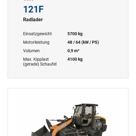
121F
Radlader
Einsatzgewicht
5700 kg
Motorleistung
48 / 64 (kW / PS)
Volumen
0,9 m³
Max. Kipplast
4100 kg
(gerade) Schaufel