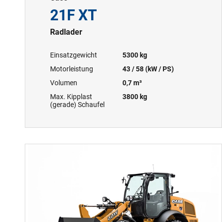
21F XT
Radlader
Einsatzgewicht
5300 kg
Motorleistung
43 / 58 (kW / PS)
Volumen
0,7 m³
Max. Kipplast
3800 kg
(gerade) Schaufel