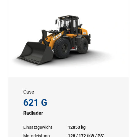
Case
621 G
Radlader
Einsatzgewicht
12853 kg
Motorleistung
128 / 172 (kW / PS)