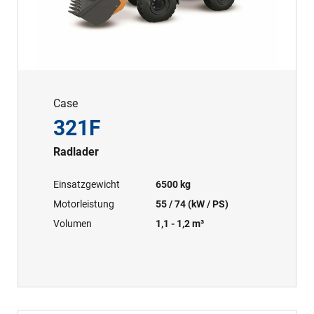
Case
321F
Radlader
Einsatzgewicht
6500 kg
Motorleistung
55 / 74 (kW / PS)
Volumen
1,1 - 1,2 m³