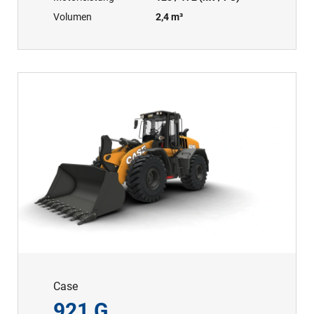
Volumen
2,4 m³
Case
921 G