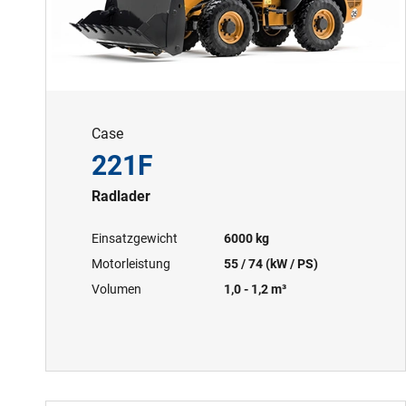
Case
221F
Radlader
Einsatzgewicht
6000 kg
Motorleistung
55 / 74 (kW / PS)
Volumen
1,0 - 1,2 m³