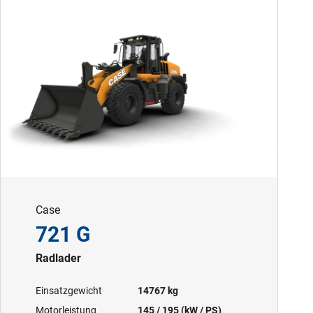
Case
721 G
Radlader
Einsatzgewicht
14767 kg
Motorleistung
145 / 195 (kW / PS)