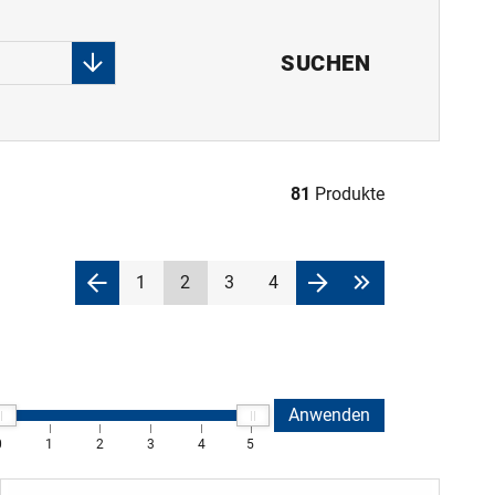
SUCHEN
81
Produkte
1
2
3
4
Anwenden
0
1
2
3
4
5