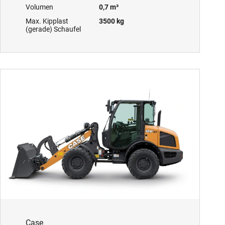
Volumen
0,7 m³
Max. Kipplast
3500 kg
(gerade) Schaufel
Case