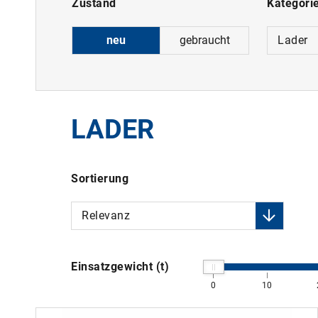
Zustand
Kategori
neu
gebraucht
Lader
LADER
Sortierung
Relevanz
Einsatzgewicht (t)
0
10