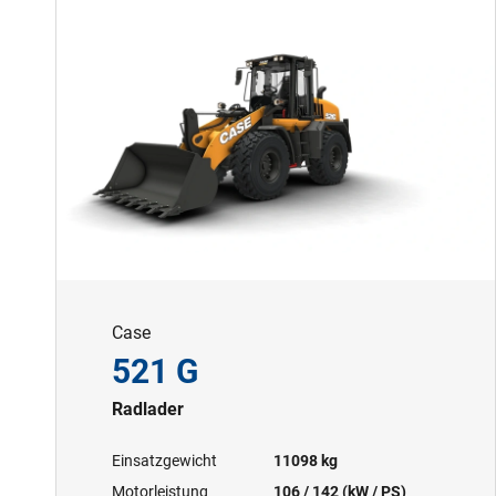
Case
521 G
Radlader
Einsatzgewicht
11098 kg
Motorleistung
106 / 142 (kW / PS)