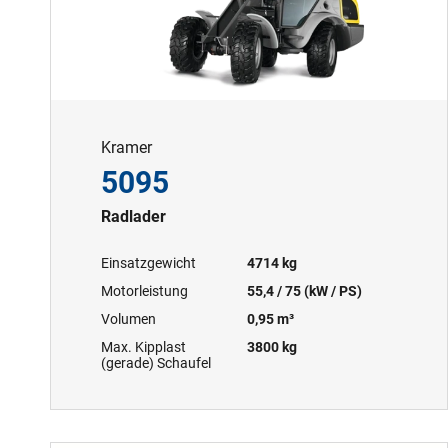
Kramer
5095
Radlader
Einsatzgewicht
4714 kg
Motorleistung
55,4 / 75 (kW / PS)
Volumen
0,95 m³
Max. Kipplast
3800 kg
(gerade) Schaufel