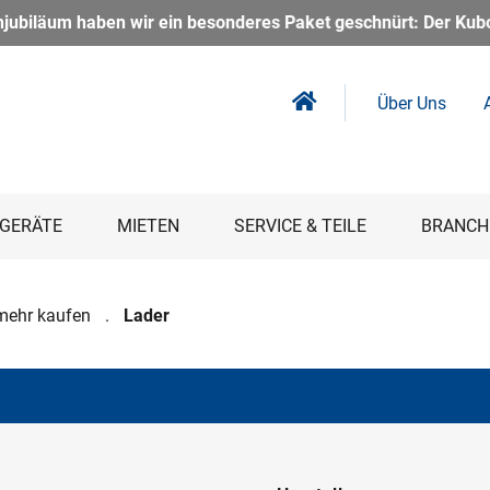
s Paket geschnürt: Der Kubota U56-5 Kurzheckbagger inkl. Power
Über Uns
GERÄTE
MIETEN
SERVICE & TEILE
BRANCH
mehr kaufen
Lader