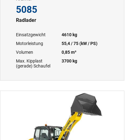
5085
Radlader
Einsatzgewicht
4610 kg
Motorleistung
55,4 / 75 (kW / PS)
Volumen
0,85 m³
Max. Kipplast
3700 kg
(gerade) Schaufel