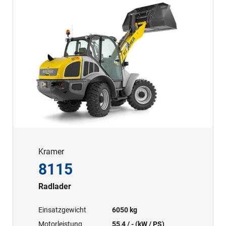
Kramer
8115
Radlader
Einsatzgewicht
6050 kg
Motorleistung
55,4 / - (kW / PS)