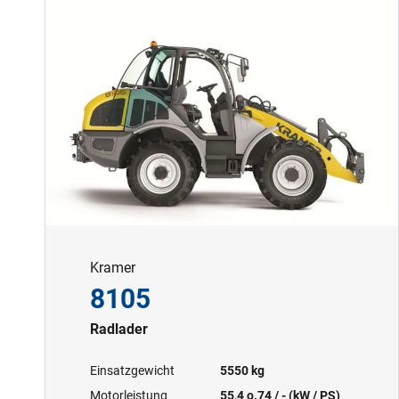
Kramer
8105
Radlader
Einsatzgewicht
5550 kg
Motorleistung
55,4 o.74 / - (kW / PS)