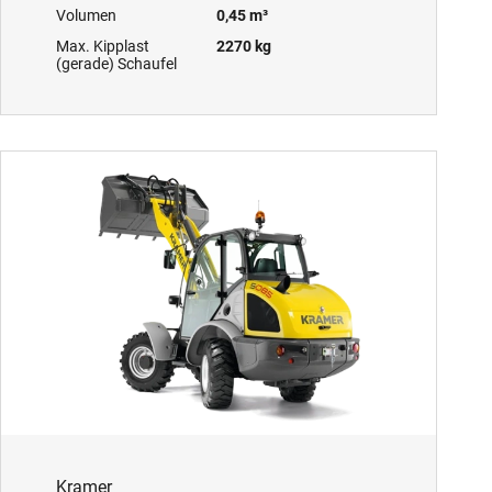
Volumen
0,45 m³
Max. Kipplast
2270 kg
(gerade) Schaufel
Kramer