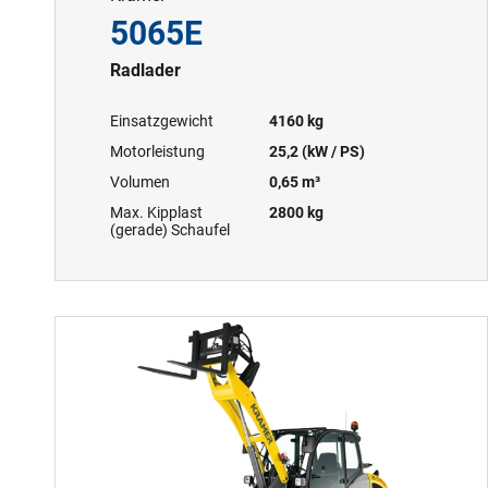
5065E
Radlader
Einsatzgewicht
4160 kg
Motorleistung
25,2 (kW / PS)
Volumen
0,65 m³
Max. Kipplast
2800 kg
(gerade) Schaufel