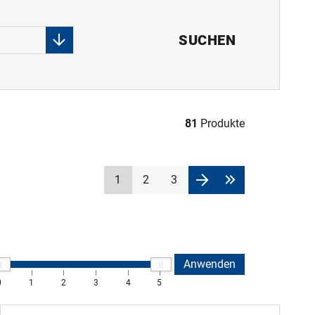
SUCHEN
81
Produkte
1
2
3
Anwenden
0
1
2
3
4
5