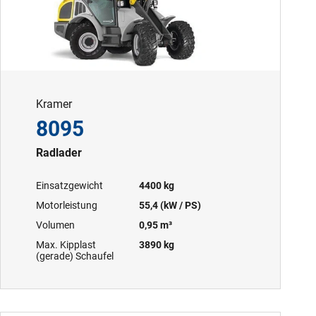
Kramer
8095
Radlader
Einsatzgewicht
4400 kg
Motorleistung
55,4 (kW / PS)
Volumen
0,95 m³
Max. Kipplast
3890 kg
(gerade) Schaufel