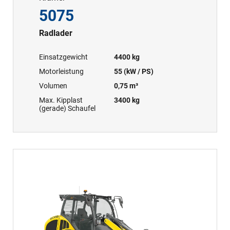
5075
Radlader
Einsatzgewicht
4400 kg
Motorleistung
55 (kW / PS)
Volumen
0,75 m³
Max. Kipplast
3400 kg
(gerade) Schaufel