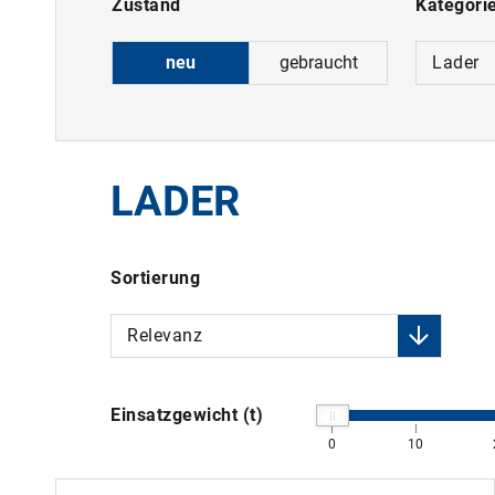
Zustand
Kategori
neu
gebraucht
Lader
LADER
Sortierung
Relevanz
Einsatzgewicht (t)
0
10