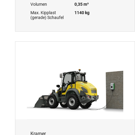
Volumen
0,35 m³
Max. Kipplast
1140 kg
(gerade) Schaufel
Kramer