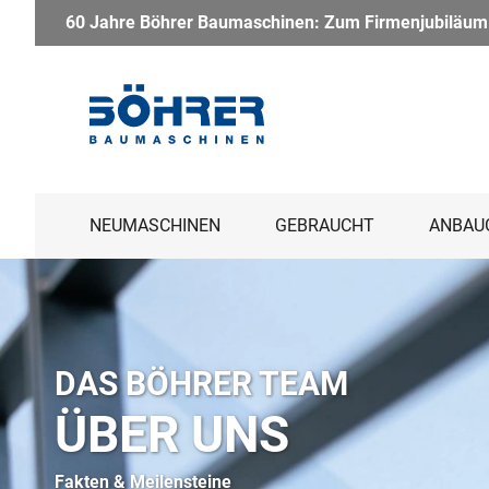
Firmenjubiläum haben wir ein besonderes Paket geschnürt: Der 
NEUMASCHINEN
GEBRAUCHT
ANBAU
DAS BÖHRER TEAM
ÜBER UNS
Fakten & Meilensteine