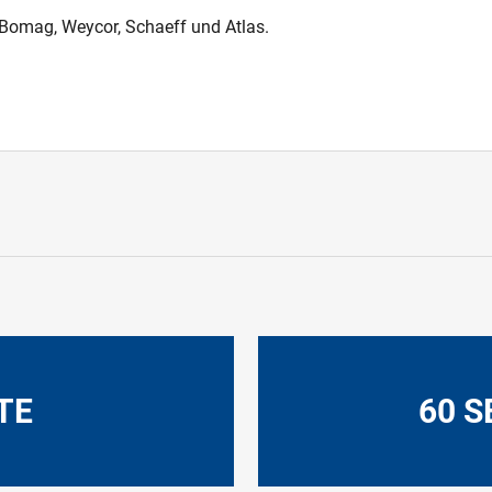
 Bomag, Weycor, Schaeff und Atlas.
TE
60 S