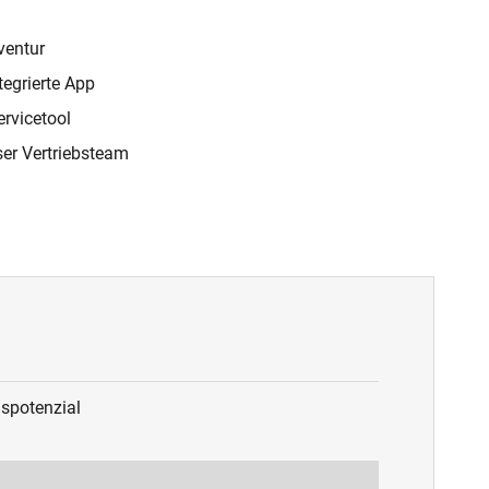
ventur
egrierte App
rvicetool
er Vertriebsteam
gspotenzial