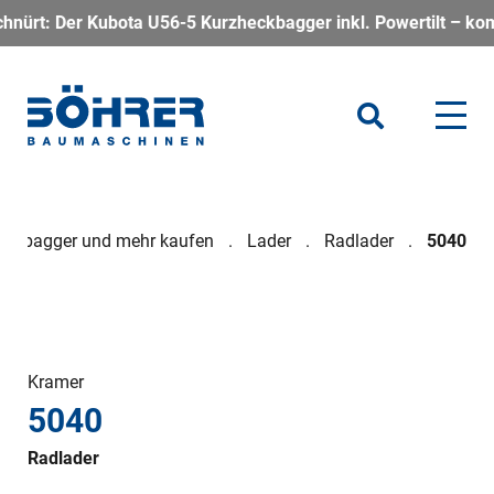
ota U56-5 Kurzheckbagger inkl. Powertilt – kompakt, kraftvoll
Minibagger und mehr kaufen
Lader
Radlader
5040
Kramer
5040
Radlader