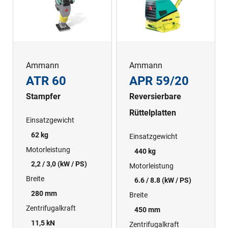
Ammann
Ammann
ATR 60
APR 59/20
Stampfer
Reversierbare
Rüttelplatten
Einsatzgewicht
62 kg
Einsatzgewicht
Motorleistung
440 kg
2,2 / 3,0 (kW / PS)
Motorleistung
Breite
6.6 / 8.8 (kW / PS)
280 mm
Breite
Zentrifugalkraft
450 mm
11,5 kN
Zentrifugalkraft