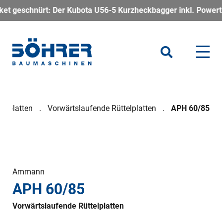
t: Der Kubota U56-5 Kurzheckbagger inkl. Powertilt – kompakt,
telplatten
Vorwärtslaufende Rüttelplatten
APH 60/85
Ammann
APH 60/85
Vorwärtslaufende Rüttelplatten