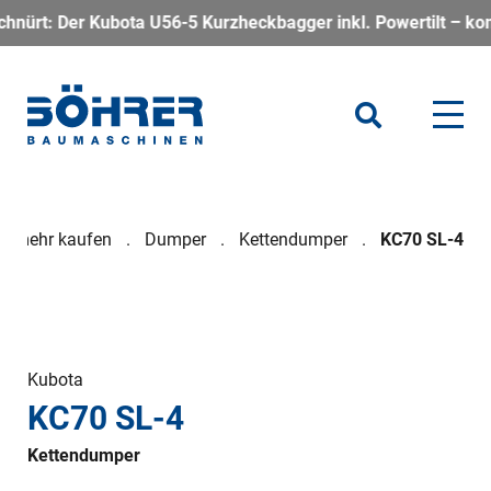
ubota U56-5 Kurzheckbagger inkl. Powertilt – kompakt, kraftvol
nd mehr kaufen
Dumper
Kettendumper
KC70 SL-4
Kubota
KC70 SL-4
Kettendumper