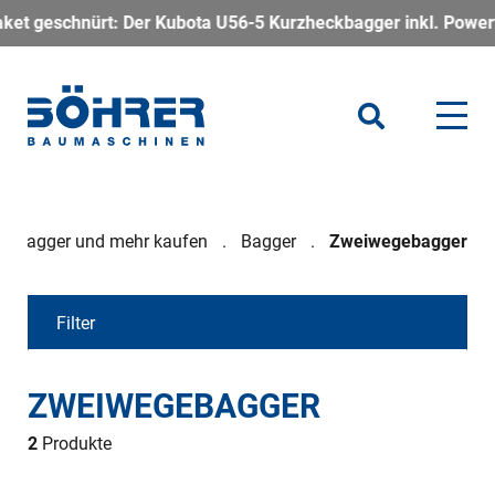
hnürt: Der Kubota U56-5 Kurzheckbagger inkl. Powertilt – komp
inibagger und mehr kaufen
Bagger
Zweiwegebagger
Filter
ZWEIWEGEBAGGER
2
Produkte