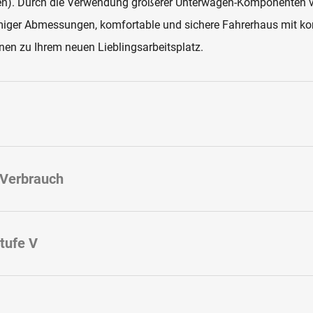
n). Durch die Verwendung größerer Unterwagen-Komponenten ver
ger Abmessungen, komfortable und sichere Fahrerhaus mit komp
en zu Ihrem neuen Lieblingsarbeitsplatz.
 Verbrauch
tufe V