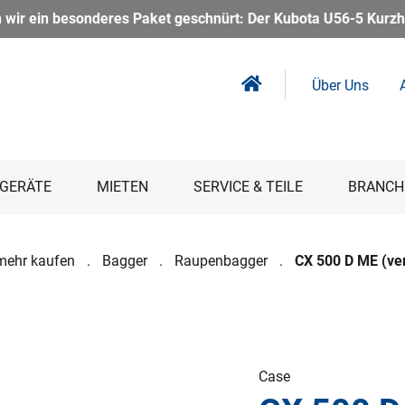
 Der Kubota U56-5 Kurzheckbagger inkl. Powertilt – kompakt, k
Über Uns
GERÄTE
MIETEN
SERVICE & TEILE
BRANCH
mehr kaufen
Bagger
Raupenbagger
CX 500 D ME (ver
Case