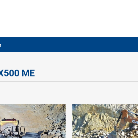
n
X500 ME