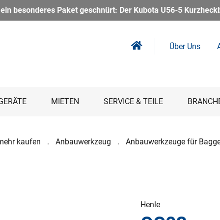
nürt: Der Kubota U56-5 Kurzheckbagger inkl. Powertilt – kompa
Über Uns
GERÄTE
MIETEN
SERVICE & TEILE
BRANCH
mehr kaufen
Anbauwerkzeug
Anbauwerkzeuge für Bagge
Henle