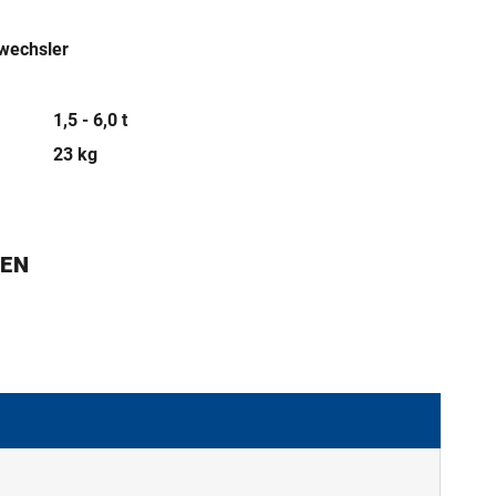
wechsler
1,5 - 6,0 t
23 kg
GEN