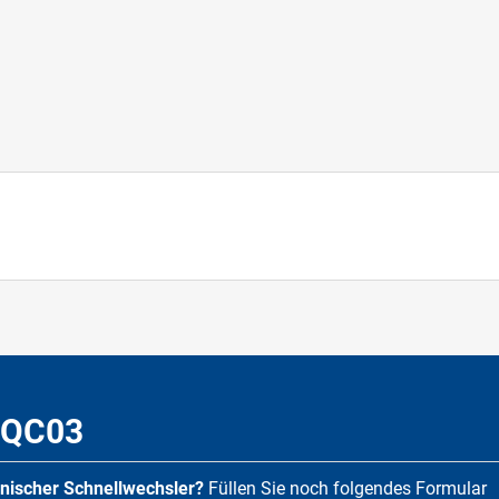
 QC03
hanischer Schnellwechsler?
Füllen Sie noch folgendes Formular