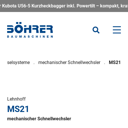
5 Kurzheckbagger inkl. Powertilt – kompakt, kraftvoll und per
echselsysteme
mechanischer Schnellwechsler
MS21
Lehnhoff
MS21
mechanischer Schnellwechsler