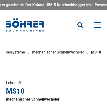
t: Der Kubota U56-5 Kurzheckbagger inkl. Powertilt – kompakt,
echselsysteme
mechanischer Schnellwechsler
MS10
Lehnhoff
MS10
mechanischer Schnellwechsler