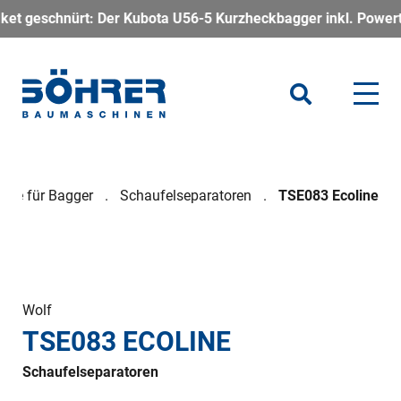
t: Der Kubota U56-5 Kurzheckbagger inkl. Powertilt – kompakt, 
uge für Bagger
Schaufelseparatoren
TSE083 Ecoline
Wolf
TSE083 ECOLINE
Schaufelseparatoren