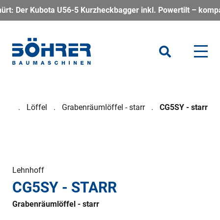
ota U56-5 Kurzheckbagger inkl. Powertilt – kompakt, kraftvoll
gger
Löffel
Grabenräumlöffel - starr
CG5SY - starr
Lehnhoff
CG5SY - STARR
Grabenräumlöffel - starr