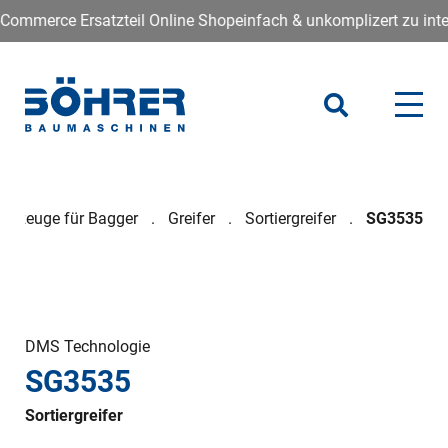
erce Ersatzteil Online Shopeinfach & unkomplizert zu interessa
rkzeuge für Bagger
Greifer
Sortiergreifer
SG3535
DMS Technologie
SG3535
Sortiergreifer