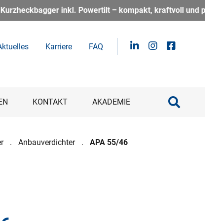
t – kompakt, kraftvoll und perfekt für alle, die auf der Baust
Aktuelles
Karriere
FAQ
EN
KONTAKT
AKADEMIE
r
Anbauverdichter
APA 55/46