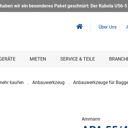
ket geschnürt: Der Kubota U56-5 Kurzheckbagger inkl. Powertil
Über Uns
GERÄTE
MIETEN
SERVICE & TEILE
BRANCH
mehr kaufen
Anbauwerkzeug
Anbauwerkzeuge für Bagge
Ammann