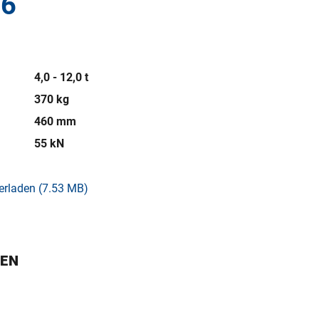
46
4,0 - 12,0 t
370 kg
460 mm
55 kN
erladen (7.53 MB)
GEN