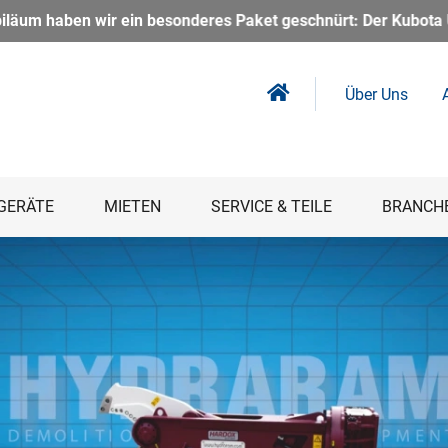
et geschnürt: Der Kubota U56-5 Kurzheckbagger inkl. Powertilt 
Über Uns
GERÄTE
MIETEN
SERVICE & TEILE
BRANCH