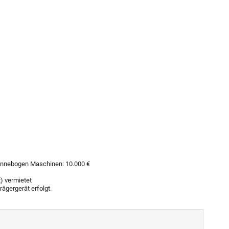
/ Sennebogen Maschinen: 10.000 €
t) vermietet
ägergerät erfolgt.